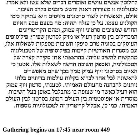
לחלוטין אנשים עושים ואומרים דברים שלא עשו ולא אמרו.
טכנולוגיה זו מעוררת דאגה וחשש מובנים בקרב הציבור.
אולם, האפשרות ליצור סרטונים מזויפים היא עתיקה כימי
הקולנוע עצמו. על כן עולה תהיה: מה בעצם טבע האיום
החדש שמציבים סרטוני זיוף עמוק, ומהם הקריטריונים
המבדילים בין סרטון רעיל או מזיק לסרטון שפיר? פילוסופים
העוסקים בסוגיה טרם סיפקו תשובות מספקות לשאלות אלו,
וגם מסגרות תאורטיות קיימות בפילוסופיה של הטכנולוגיה
מתקשות להשיב עליהן. בהרצאתי אתן סקירה קצרה של
הטכנולוגיה, ואספק תשובה חדשה לשאלות אלו. אטען כי
האיום בסרטוני זיוף עמוק טמון בכך שהם מאפשרים
לראשונה לכל אחד לברוא בקלות עולמות בדיוניים בלתי
ניתנים להבחנה מהעולם האמיתי. לטענתי, סרטון זיוף עמוק
הוא רעיל כאשר מי שצופה בו מתבלבל באופן בעל חשיבות
מוסרית או אפיסטמית בין העולם המוצג בסרטון לבין העולם
האמיתי. כמו כן, אכליל קריטריון זה לטכנולוגיות נוספות
.
Gathering begins an 17:45 near room 449