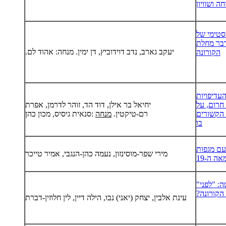
ה ושוויון
סטימי של
דבר מחלת
יעקב גארב, נדב דוידוביץ, דן ימין. מנחה: אהוד לם.
הקורונה
עדיפויות
חרום, על
יחיאל בר אילן, דוד הד, זוהר לדרמן, אפרת
 הקשורים
רם-טיקטין.
מנחה
:
סנאית גיסיס, מכון כהן
בו
עם מגפות
מירי שפר-מוסינזון, נעמה כהן-הנגבי, אמיר טייכר
: "לפני"
הקורונה?
עינת אלבין, יצחק (יאני) נבו, הילה דיין, לין חלוזין-דברת