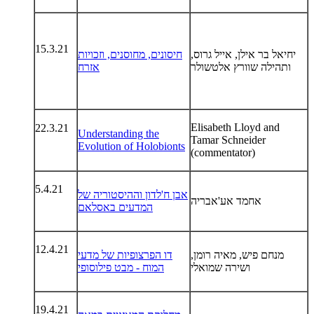
15.3.21
יחיאל בר אילן, אייל גרוס,
חיסונים, מחוסנים, וזכויות
ותהילה שוורץ אלטשולר
אזרח
Elisabeth Lloyd and
22.3.21
Understanding the
Tamar Schneider
Evolution of Holobionts
(commentator)
5.4.21
אבן ח'לדון וההיסטוריה של
אחמד אע'אבריה
המדעים באסלאם
12.4.21
מנחם פיש, מאיה רומן,
דו הפרצופיות של מדעי
ושירה שמואלי
המוח - מבט פילוסופי
19.4.21