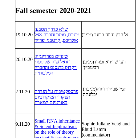
2020-2021 Fall semester
שלא כדרך הטבע:
גל הרץ וז׳וזה ברונר (מגיב)
מיניות, מוסר וחברה אצל
19.10.20
אולריכס, קרטבני ופרויד
שינויים בפרדיגמה:
26.10.20
רעי שרירא ועודד
(מגיב)
ויזואליזציה של ספרי
רבינוביץ'
דקדוק ברנסנס והחברה
המלכותית
תמי שניידר וחוה
(מגיבה)
פרספקטיבות על הגדרת
2.11.20
יבלונקה
תפקודי המיקרוביום
באורגניזם המארח
Small RNA inheritance
Sophie Juliane Veigl and
9.11.20
& Scientificpluralism-
Ehud Lamm
on the role of theory
(commentator)
inscientific controversy