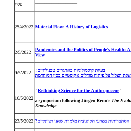
__________________
פסח
25/4/2022
Material Flow: A History of Logistics
Pandemics and the Politics of People's Health:
2/5/2022
View
בעיות
קוסמולוגיות
כאתגרים
טכנולוגיים
:
9/5/2022
שגת
הצליל
על
פיתוח
מודלים
אקוסטיים
בסין
המוקדמת
"
Rethinking Science for the Anthropocene
"
16/5/2022
a symposium following Jürgen Renn's
The Evolu
Knowledge
הסתברותית
במדעי
הקוגניציה
מלמדת
שאנו
רציונליים
?
23/5/2022