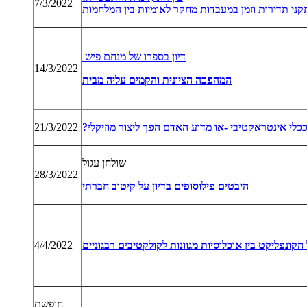
7/3/2022
קני תדירות וזמן במעבדות מחקר לאומיות בין המלחמות
דיון בספרו של מנחם פיש
14/3/2022
המהפכה
הציונית
והקמים
עליה
מבית
כלי
אינטראקטיבי
-
או
מדוע
האדם
הפך
ליצור
מוזיקלי
?
21/3/2022
שולחן עגול
28/3/2022
היבטים
פילוסופים
בדיון
על
קיטוב
חברתי
הקונפליקט
בין
אוכלוסיות
מגוונות
לקולקטיבים
רבגוניים
4/4/2022
חופשת