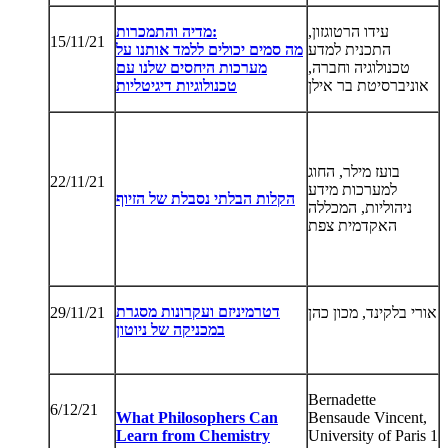
עידו הרטוגזון,
מדיה והתמכרות:
15/11/21
התכנית למדע
מה סמים יכולים ללמד אותנו על
טכנולוגיה וחברה,
מערכות היחסים שלנו עם
אוניברסיטת בר אילן
טכנולוגיות דיגיטליות
בועז מילר, החוג
22/11/21
למערכות מידע
הקלות הבלתי נסבלת של הזיוף
ניהוליות, המכללה
האקדמית צפת
דטרמיניזם ועקרונות מסגרת
אורי בלקינד, מכון כהן
29/11/21
במכניקה של ניוטון
Bernadette
6/12/21
What Philosophers Can
Bensaude Vincent,
Learn from Chemistry
University of Paris 1