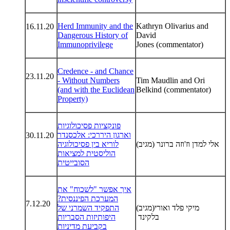
Herd Immunity and the
Kathryn Olivarius and
16.11.20
Dangerous History of
David
Immunoprivilege
Jones (commentator)
Credence - and Chance
23.11.20
- Without Numbers
Tim Maudlin and Ori
(and with the Euclidean
Belkind (commentator)
Property)
פונקציות פסיכולוגיות
וארגון היררכי: אלכסנדר
30.11.20
אלי למדן וז'וזה ברונר
(מגיב)
לוריא בין פסיכולוגיה
הוליסטית למציאות
הסובייטית
איך אפשר "לשכוח" את
המערכת הפיננסית?
7.12.20
מיקי פלד ואורי
(מגיב)
התפקיד השמרני של
בלקינד
היפותיזות הסבריות
בקביעת מדיניות