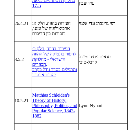
מחלוקת המאזניים במאה
עדו יעבץ
ה-17
חפירות בהווה, חלק א:
רפי גרינברג וגדי אלגזי
26.4.21
ארכיאולוגיה של זמננו,
וחפירות בין הריסות
חפירות בהווה, חלק ב:
לחפור בגנטיקה של ההווה
סנאית גיסיס ומיכל
הישראלי - מחלוקת
3.5.21
קרבל-טובי
הכוזרים,
ותרגילים בסדר גודל בקרב
יהדות ארה"ב
Matthias Schleiden's
Theory of History:
10.5.21
Philosophy, Politics, and
Lynn Nyhart
Popular Science, 1842-
1882