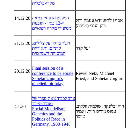
מקרו-כלכלית
המפגש הרפואי במאה
14.12.20
אסף גולדשמידט ונעמה רחל
ה-12 בסין - תובנות
כהן הנגבי (מגיבה)
מסיפורי מקרה רפואיים
רוג'ר בייקון על צלילים,
21.12.20
יעל קדר
קרניים, ותאוריית
המוסיקה השמיימית
Final session of a
28.12.20
conference to celebrate
Reviel Netz, Michael
Sabetai Unguru's
Fried, and Sabetai Unguru
ninetieth birthday
ערב לכבוד צאת ספרו של
אמיר טייכר:
חוה יבלונקה, שולמית וולקוב,
4.1.20
Social Mendelism:
עמוס מוריס-רייך, ואמיר
Genetics and the
טייכר
Politics of Race in
Germany, 1900-1948