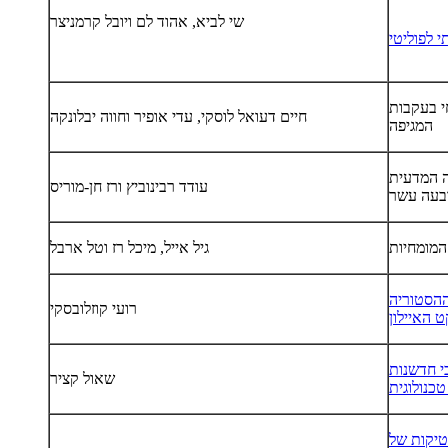
שי לביא, אהוד לם ויובל קרמניצר
 לפוליטי
 בעקבות
חיים דעואל לוסקי, עדי אופיר וחווה יבלונקה
המגיפה
 המדעית
עודד רבינוביץ ורז חן-מוריס
בעה עשר
המומחיות
גיל אייל, מיכל רז וטל ארבל
ההסטוריה
רועי קוזלובסקי
ט האיילון
י חדשנות
שאול קציר
טכנולוגית
טיקות של